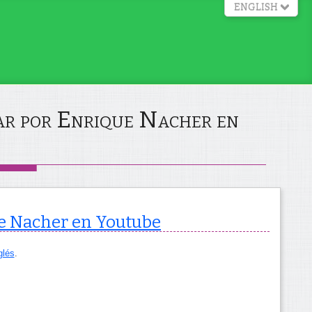
ENGLISH
ear por Enrique Nacher en
que Nacher en Youtube
glés
.