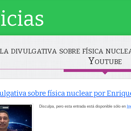
icias
a divulgativa sobre física nucl
Youtube
ulgativa sobre física nuclear por Enri
Disculpa, pero esta entrada está disponible sólo en
In