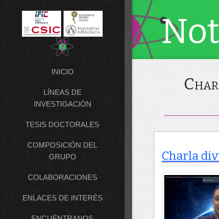
Not
INICIO
Charl
LÍNEAS DE
INVESTIGACIÓN
TESIS DOCTORALES
COMPOSICIÓN DEL
Charla div
GRUPO
COLABORACIONES
ENLACES DE INTERÉS
ENCUÉNTRANOS