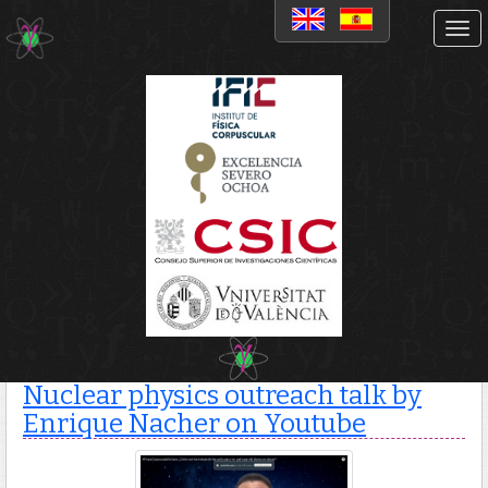
News
Nuclear physics outreach
talk by Enrique Nacher on
Youtube
Nuclear physics outreach talk by
Enrique Nacher on Youtube