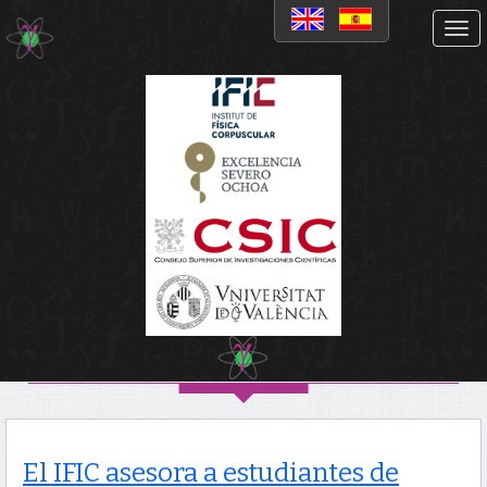
Noticias
El IFIC asesora a
estudiantes de secundaria
para desarrollar un
proyecto de ciudad sostenible
para la Liga LEGO
El IFIC asesora a estudiantes de