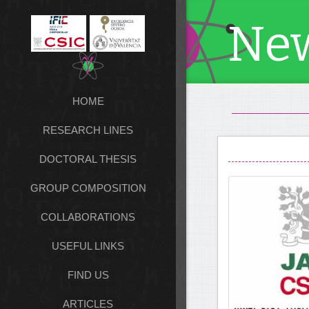
Ne
HOME
RESEARCH LINES
DOCTORAL THESIS
GROUP COMPOSITION
COLLABORATIONS
USEFUL LINKS
FIND US
ARTICLES