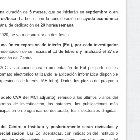
na duración de
5 meses
, que se iniciarán en
septiembre o en
ros/beca
. La beca tiene la consideración de
ayuda económica
anal de dedicación de
20 horas/semana
.
2020, se va a desarrollar en dos fases.
una única expresión de interés (EoI), por cada investigador
presentación de se iniciará
el 13 de febrero y finalizará el 27 de
rección del Centro
.
SIC la aplicación para la presentación de EoI por parte de los
ormato electrónico utilizando la aplicación informática disponible
xpresiones de Interés-JAE-Intro). Dados los plazos del programa
modelo CVA del MCI adjunto)
, referido a los últimos 5 años del
tratos de investigación, las patentes, las publicaciones más
ticipación en programas de doctorado, tesis doctorales dirigidas,
del Centro o Instituto y posteriormente serán revisadas y
ecialización
. Las EoI aceptadas, con indicación del Instituto o
 pondrá a disposición de los candidatos, para el desarrollo del