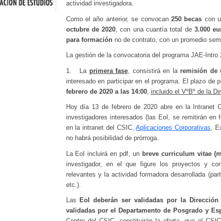
actividad investigadora.
Como el año anterior, se convocan
250 becas
con u
octubre de 2020
, con una cuantía total de
3.000 eu
para formación
no de contrato, con un promedio sem
La gestión de la convocatoria del programa JAE-Intro 
1. La
primera fase
, consistirá en la
remisión de 
interesado en participar en el programa. El plazo de 
febrero de 2020 a las 14:00
,
incluido el VºBº de la Di
Hoy día 13 de febrero de 2020 abre en la Intranet C
investigadores interesados (las EoI, se remitirán en f
en la intranet del CSIC,
Aplicaciones Corporativas
, E
no habrá posibilidad de prórroga.
La EoI incluirá en pdf, un
breve curriculum vitae (
investigador, en el que figure los proyectos y con
relevantes y la actividad formadora desarrollada (par
etc.).
Las
EoI deberán ser validadas por la Dirección 
validadas por el Departamento de Posgrado y Esp
Centro del CSIC, constituirán la oferta, que el CSIC